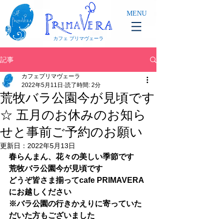
MENU
カフェ プリマヴェーラ
記事
カフェプリマヴェーラ
2022年5月11日
読了時間: 2分
荒牧バラ公園今が見頃です
☆ 五月のお休みのお知ら
せと事前ご予約のお願い
更新日：
2022年5月13日
春らんまん、花々の美しい季節です　
荒牧バラ公園今が見頃です
どうぞ皆さま揃ってcafe PRIMAVERA 
にお越しください
※バラ公園の行きかえりに寄っていた
だいた方もございました