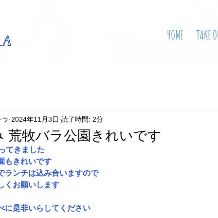
HOME
TAKE O
ーラ
2024年11月3日
読了時間: 2分
み 荒牧バラ公園きれいです
まってきました　
園もきれいです　
でランチは込み合いますので　
しくお願いします
べに是非いらしてください